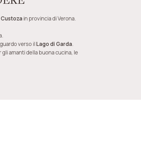
DERE
i
Custoza
in provincia di Verona.
a.
sguardo verso il
Lago di Garda
.
r gli amanti della buona cucina, le