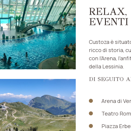
RELAX, 
EVENTI
Custoza è situato
ricco di storia, c
con l’Arena, l’an
della Lessinia.
DI SEGUITO 
Arena di Ve
Teatro Ro
Piazza Erbe