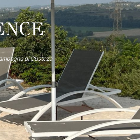
ENCE
 campagna di Custoza