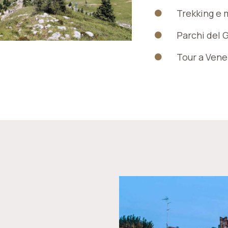
Trekking e m
Parchi del 
Tour a Vene