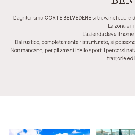
BEN
L’ agriturismo
CORTE BELVEDERE
si trova nel cuore 
La zona è r
L’azienda deve il nome
Dal rustico, completamente ristrutturato, si possono 
Non mancano, per gli amanti dello sport, i percorsi natu
trattorie ed 