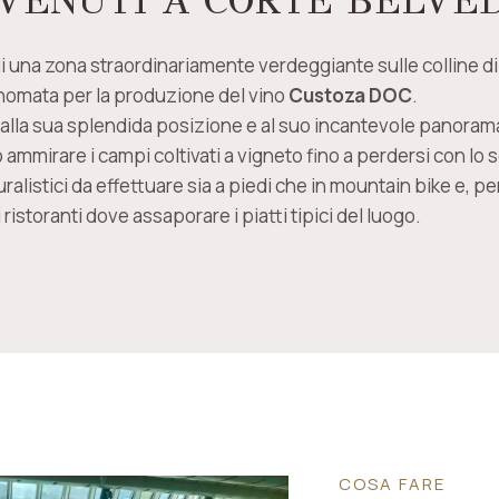
VENUTI A CORTE BELVE
di una zona straordinariamente verdeggiante sulle colline d
inomata per la produzione del vino
Custoza DOC
.
 alla sua splendida posizione e al suo incantevole panoram
ammirare i campi coltivati a vigneto fino a perdersi con lo 
ralistici da effettuare sia a piedi che in mountain bike e, pe
i ristoranti dove assaporare i piatti tipici del luogo.
COSA FARE