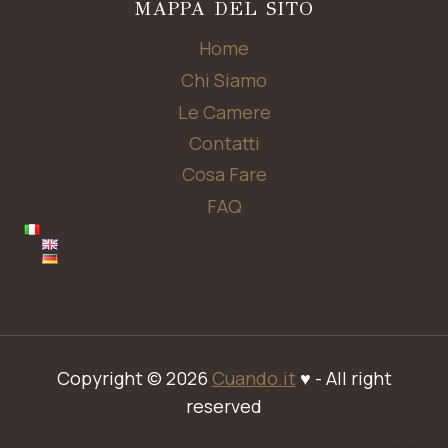
MAPPA DEL SITO
Home
Online — rispondo subito
Chi Siamo
Camere disponibili
Le Camere
Contatti
Check-in e Check-out
Cosa Fare
Prezzi e tariffe
FAQ
Come raggiungerci
Animali ammessi
Chatta con noi
Scrivi la tua domanda
Copyright © 2026
Cuando.it
♥ - All right
reserved
HotiKey