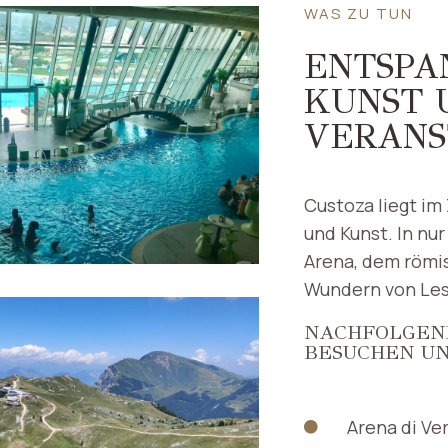
WAS ZU TUN
ENTSPA
KUNST 
VERANS
Custoza liegt im
und Kunst. In nu
Arena, dem römi
Wundern von Les
NACHFOLGEND 
BESUCHEN U
Arena di Ve