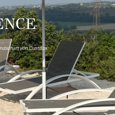
ENCE
andschaft von Custoza