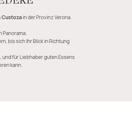
EDERE
n
Custoza
in der Provinz Verona.
n Panorama.
bis sich Ihr Blick in Richtung
, und für Liebhaber guten Essens
eren kann.