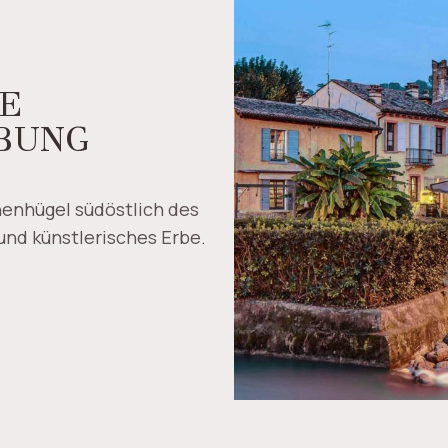
IE
BUNG
enhügel südöstlich des
 und künstlerisches Erbe.